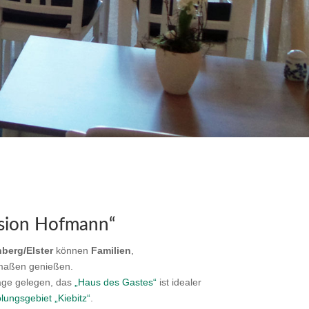
nsion Hofmann“
berg/Elster
können
Familien
,
maßen genießen.
lage gelegen, das
„Haus des Gastes“
ist idealer
lungsgebiet „Kiebitz“
.