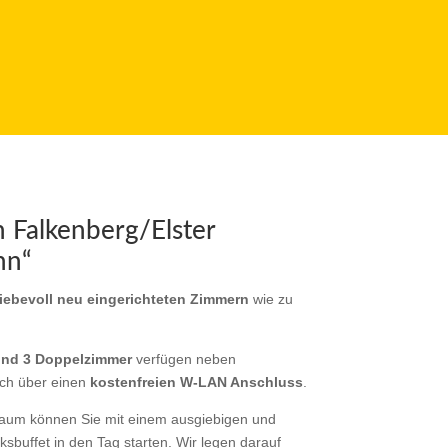
n Falkenberg/Elster
nn“
liebevoll neu eingerichteten Zimmern
wie zu
und 3 Doppelzimmer
verfügen neben
ch über einen
kostenfreien W-LAN Anschluss
.
aum können Sie mit einem ausgiebigen und
ksbuffet in den Tag starten. Wir legen darauf