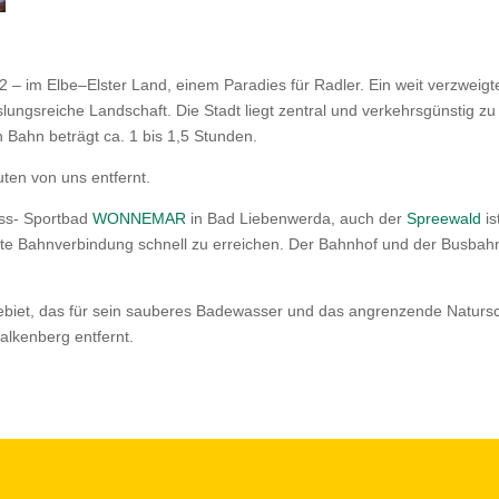
992 – im Elbe–Elster Land, einem Paradies für Radler. Ein weit verzweig
ngsreiche Landschaft. Die Stadt liegt zentral und verkehrsgünstig zu
 Bahn beträgt ca. 1 bis 1,5 Stunden.
uten von uns entfernt.
ss- Sportbad
WONNEMAR
in Bad Liebenwerda, auch der
Spreewald
is
ekte Bahnverbindung schnell zu erreichen. Der Bahnhof und der Busbah
ebiet, das für sein sauberes Badewasser und das angrenzende Natursc
alkenberg entfernt.